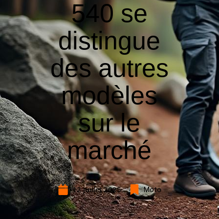
540 se
distingue
des autres
modèles
sur le
marché
12 juillet 2025
Moto