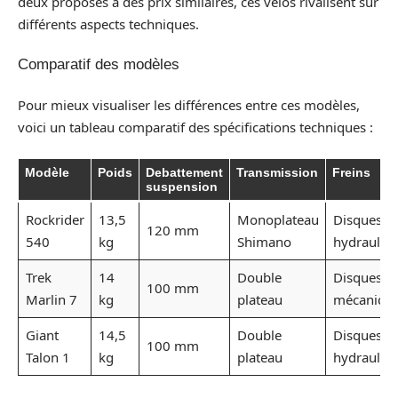
deux proposés à des prix similaires, ces vélos rivalisent sur
différents aspects techniques.
Comparatif des modèles
Pour mieux visualiser les différences entre ces modèles,
voici un tableau comparatif des spécifications techniques :
Modèle
Poids
Debattement
Transmission
Freins
suspension
Rockrider
13,5
Monoplateau
Disques
120 mm
540
kg
Shimano
hydrauliq
Trek
14
Double
Disques
100 mm
Marlin 7
kg
plateau
mécaniqu
Giant
14,5
Double
Disques
100 mm
Talon 1
kg
plateau
hydrauliq