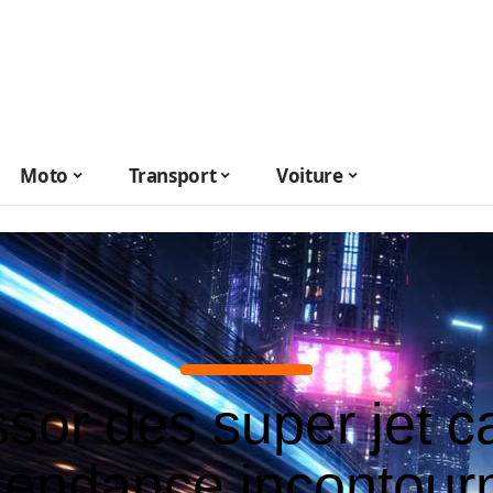
Moto
Transport
Voiture
ssor des super jet ca
tendance incontour