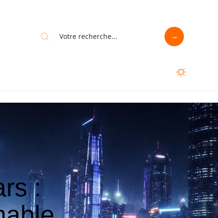
rs :
nable