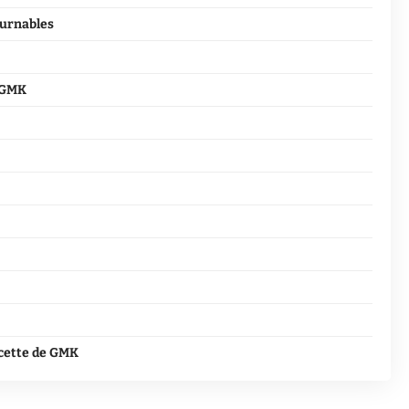
ournables
e GMK
facette de GMK