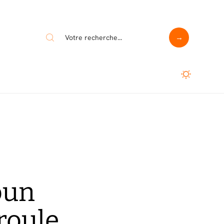
oun
 roule