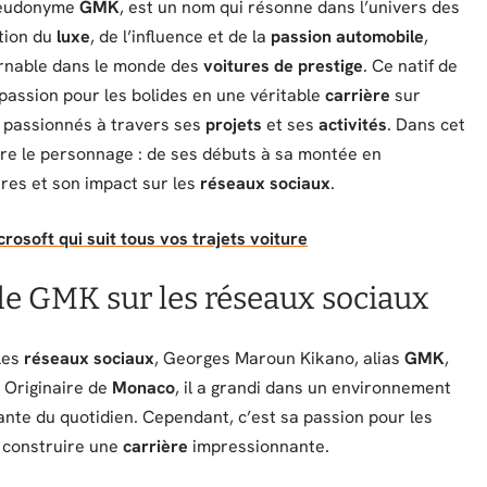
pseudonyme
GMK
, est un nom qui résonne dans l’univers des
ction du
luxe
, de l’influence et de la
passion automobile
,
rnable dans le monde des
voitures de prestige
. Ce natif de
passion pour les bolides en une véritable
carrière
sur
de passionnés à travers ses
projets
et ses
activités
. Dans cet
ère le personnage : de ses débuts à sa montée en
res et son impact sur les
réseaux sociaux
.
icrosoft qui suit tous vos trajets voiture
de GMK sur les réseaux sociaux
les
réseaux sociaux
, Georges Maroun Kikano, alias
GMK
,
 Originaire de
Monaco
, il a grandi dans un environnement
rante du quotidien. Cependant, c’est sa passion pour les
e construire une
carrière
impressionnante.