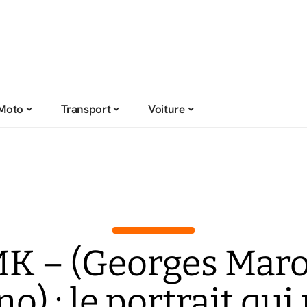
Moto
Transport
Voiture
K – (Georges Mar
o) : le portrait qui