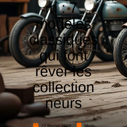
n : 7
modèles
classiques
qui font
rêver les
collection
neurs
22 février 2026
Moto