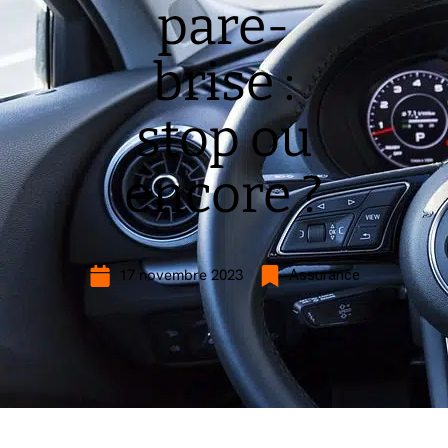
pare-
brise :
stop ou
encore ?
17 novembre 2023
Assurance