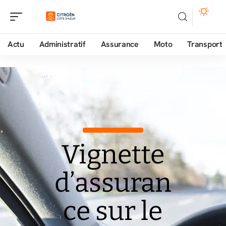
Actu
Administratif
Assurance
Moto
Transport
Vignette
d’assuran
ce sur le