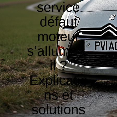
service
défaut
moteur
s’allume-t-
il ?
Explicatio
ns et
solutions