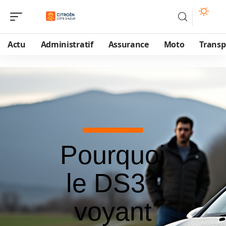
Actu
Administratif
Assurance
Moto
Transp
Pourquoi
le DS3 :
voyant