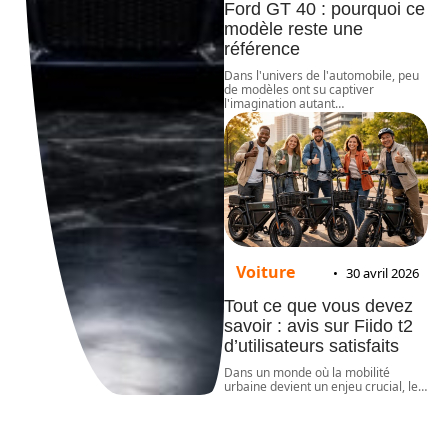
Ford GT 40 : pourquoi ce
modèle reste une
référence
Dans l'univers de l'automobile, peu
de modèles ont su captiver
l'imagination autant
…
Voiture
30 avril 2026
Tout ce que vous devez
savoir : avis sur Fiido t2
d’utilisateurs satisfaits
Dans un monde où la mobilité
urbaine devient un enjeu crucial, le
…