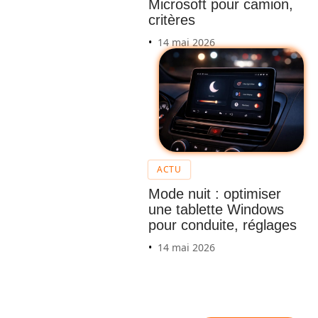
Microsoft pour camion,
critères
14 mai 2026
Formul
aire de
ACTU
change
ment
Mode nuit : optimiser
une tablette Windows
d’adres
pour conduite, réglages
se de
14 mai 2026
carte
grise :
comm
ent le