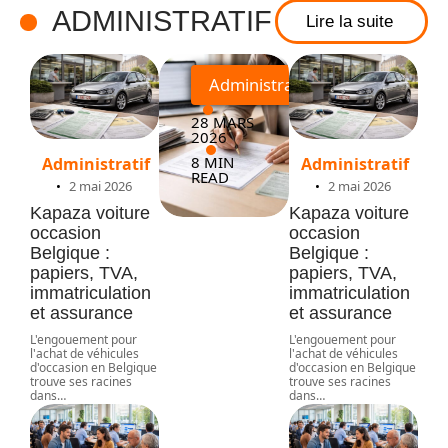
ADMINISTRATIF
Lire la suite
remplir
Administratif
28 MARS
2026
8 MIN
Administratif
Administratif
READ
2 mai 2026
2 mai 2026
Kapaza voiture
Kapaza voiture
occasion
occasion
Belgique :
Belgique :
papiers, TVA,
papiers, TVA,
immatriculation
immatriculation
et assurance
et assurance
L'engouement pour
L'engouement pour
l'achat de véhicules
l'achat de véhicules
d'occasion en Belgique
d'occasion en Belgique
trouve ses racines
trouve ses racines
dans
…
dans
…