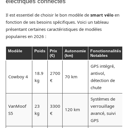
électriques connectés
Il est essentiel de choisir le bon modèle de
smart vélo
en
fonction de ses besoins spécifiques. Voici un tableau
présentant certaines caractéristiques de modèles
populaires en 2026 :
Modèle
Poids
Prix
Autonomie
Fonctionnalités
(€)
(km)
Notables
GPS intégré,
18.9
2700
antivol,
Cowboy 4
70 km
kg
€
détection de
chute
Systèmes de
VanMoof
23
3300
verrouillage
120 km
S5
kg
€
avancé, suivi
GPS