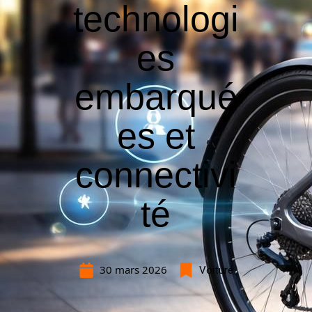
technologi
es
embarqué
es et
connectivi
té
30 mars 2026
Voiture