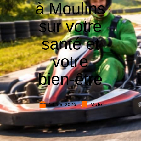
à Moulins
sur votre
santé et
votre
bien-être
10 mai 2026
Moto