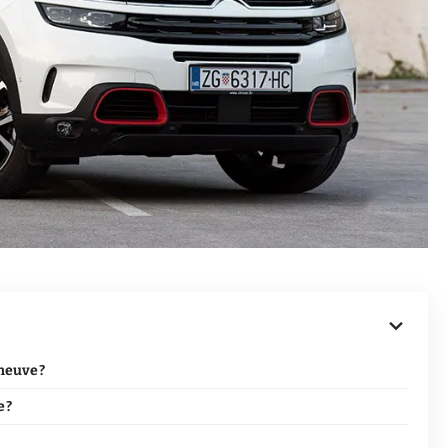
neuve ?
 ?