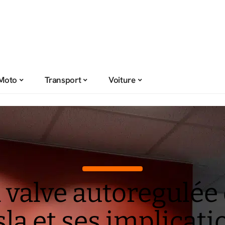
Moto
Transport
Voiture
 valve autoregulée
sla et ses implicati