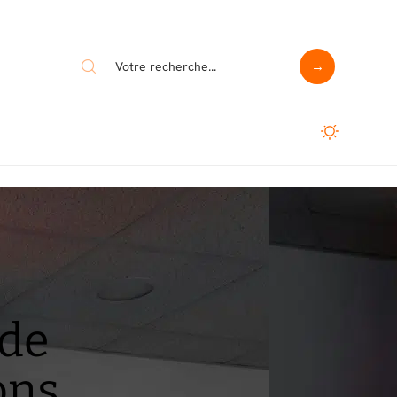
 de
ons