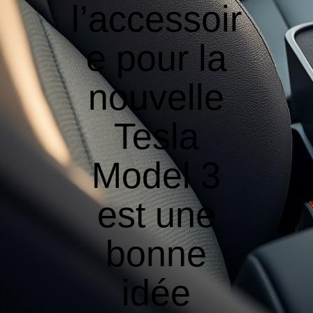
l’accessoir
e pour la
nouvelle
Tesla
Model 3
est une
bonne
idée