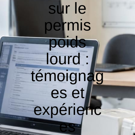
sur le
permis
poids
lourd :
témoignag
es et
expérienc
es