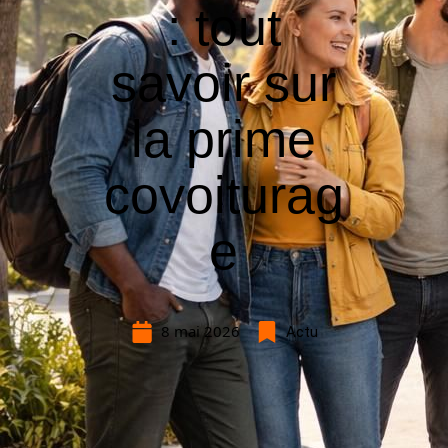
: tout
savoir sur
la prime
covoiturag
e
8 mai 2026
Actu