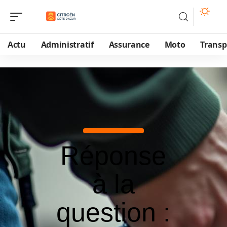
Actu
Administratif
Assurance
Moto
Transp
Réponse
à la
question :