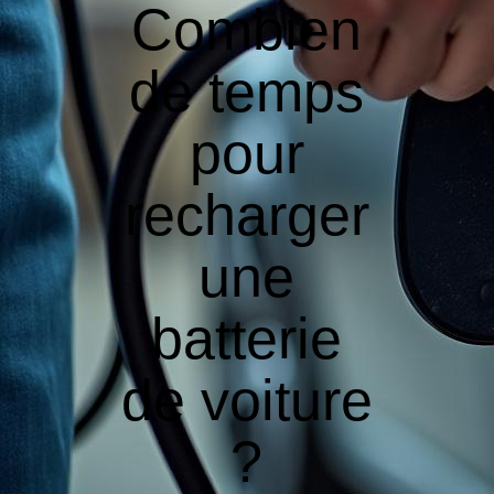
Combien
de temps
pour
recharger
une
batterie
de voiture
?