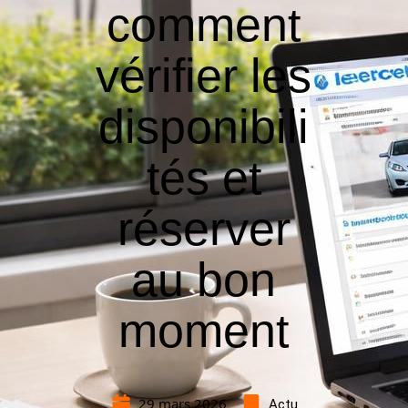
comment
vérifier les
disponibili
tés et
réserver
au bon
moment
29 mars 2026
Actu