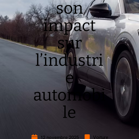
son
impact
sur
l’industri
e
automobi
le
12 novembre 2025
Voiture