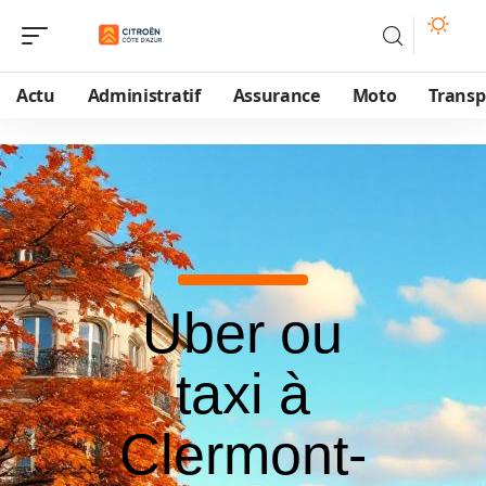
Actu
Administratif
Assurance
Moto
Transp
Uber ou
taxi à
Clermont-