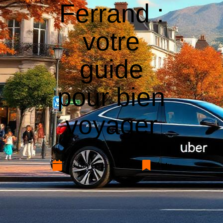
Ferrand :
votre
guide
pour bien
voyager
30 novembre 2025
Actu