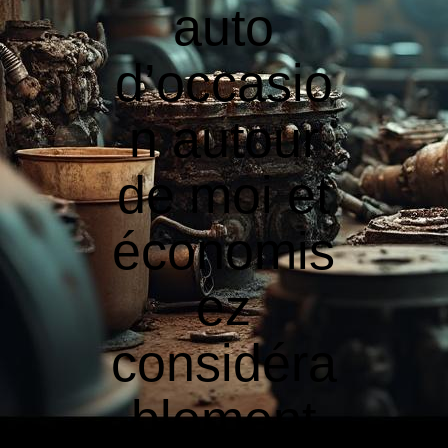
auto
d’occasio
n autour
de moi et
économis
ez
considéra
blement