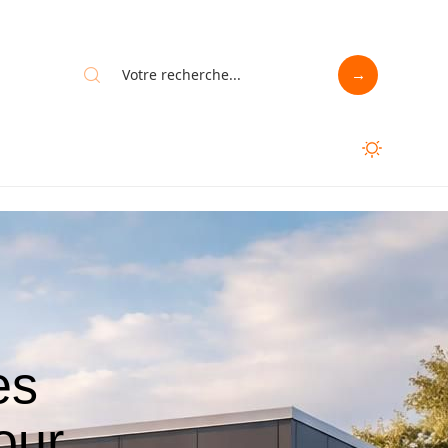
es
our