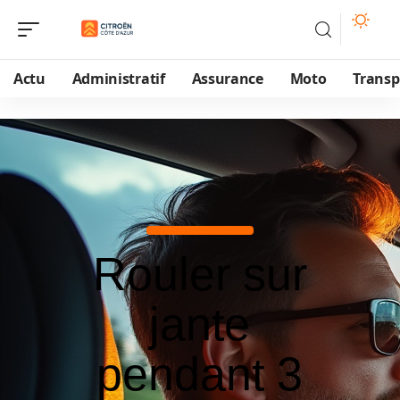
Actu
Administratif
Assurance
Moto
Transp
Rouler sur
jante
pendant 3