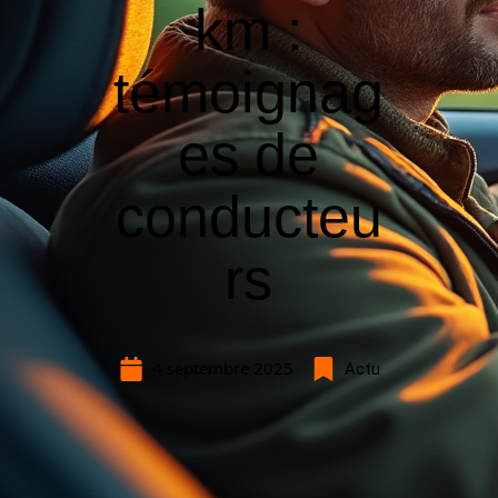
km :
témoignag
es de
conducteu
rs
4 septembre 2025
Actu