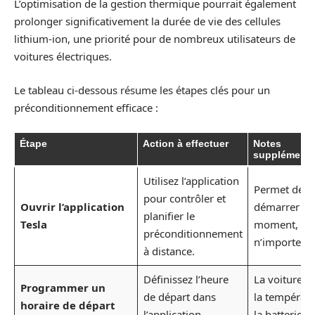
L’optimisation de la gestion thermique pourrait également
prolonger significativement la durée de vie des cellules
lithium-ion, une priorité pour de nombreux utilisateurs de
voitures électriques.
Le tableau ci-dessous résume les étapes clés pour un
préconditionnement efficace :
Étape
Action à effectuer
Notes
supplémenta
Utilisez l’application
Permet de
pour contrôler et
Ouvrir l’application
démarrer à t
planifier le
Tesla
moment, de
préconditionnement
n’importe où
à distance.
Définissez l’heure
La voiture a
Programmer un
de départ dans
la températu
horaire de départ
l’application.
la batterie.