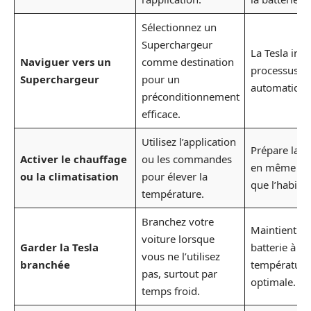
Sélectionnez un
Superchargeur
La Tesla initi
Naviguer vers un
comme destination
processus
Superchargeur
pour un
automatiqu
préconditionnement
efficace.
Utilisez l’application
Prépare la ba
Activer le chauffage
ou les commandes
en même te
ou la climatisation
pour élever la
que l’habitac
température.
Branchez votre
Maintient la
voiture lorsque
Garder la Tesla
batterie à
vous ne l’utilisez
branchée
température
pas, surtout par
optimale.
temps froid.