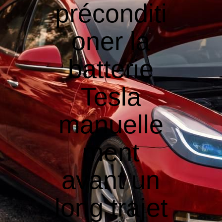
préconditi
oner la
batterie
Tesla
manuelle
ment
avant un
long trajet