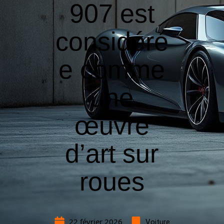
907 est
considéré
e comme
une
œuvre
d’art sur
roues
22 février 2026
Voiture