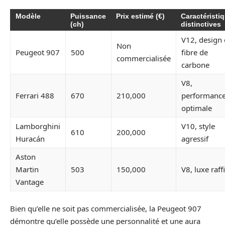
Modèle
Puissance
Prix estimé (€)
Caractéristi
(ch)
distinctives
V12, design
Non
Peugeot 907
500
fibre de
commercialisée
carbone
V8,
Ferrari 488
670
210,000
performanc
optimale
Lamborghini
V10, style
610
200,000
Huracán
agressif
Aston
Martin
503
150,000
V8, luxe raff
Vantage
Bien qu’elle ne soit pas commercialisée, la Peugeot 907
démontre qu’elle possède une personnalité et une aura