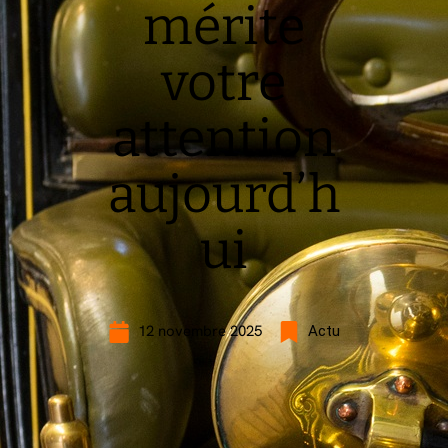
mérite
votre
attention
aujourd’h
ui
12 novembre 2025
Actu