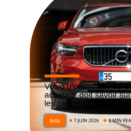
Volvo d’occasion : ce q
acheteur doit savoir sur 
les pièces détachées
Actu
7 JUIN 2026
8 MIN RE