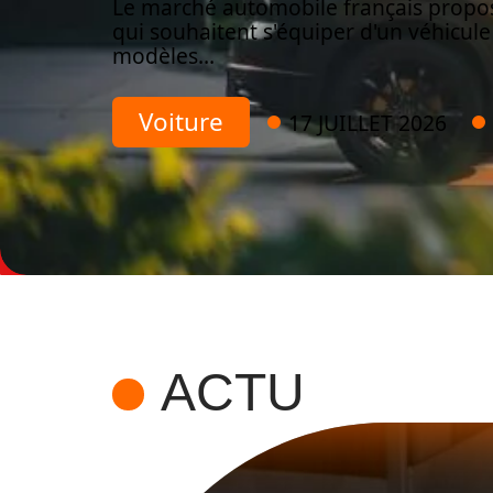
Le marché automobile français propos
qui souhaitent s'équiper d'un véhicule
modèles
…
Voiture
17 JUILLET 2026
ACTU