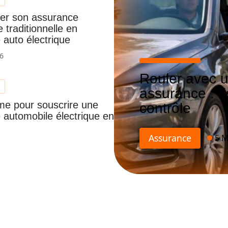
er son assurance
 traditionnelle en
 auto électrique
26
Rouler avec u
assurance : r
ime pour souscrire une
contrôle
 automobile électrique en
Assurance
5 M