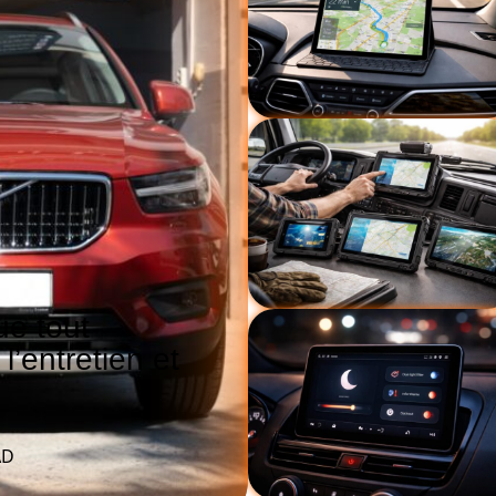
ue tout
l’entretien et
AD