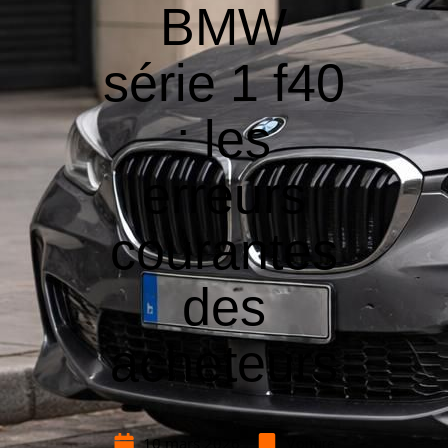
BMW
série 1 f40
: les
erreurs
courantes
des
acheteurs
10 mars 2026
Voiture