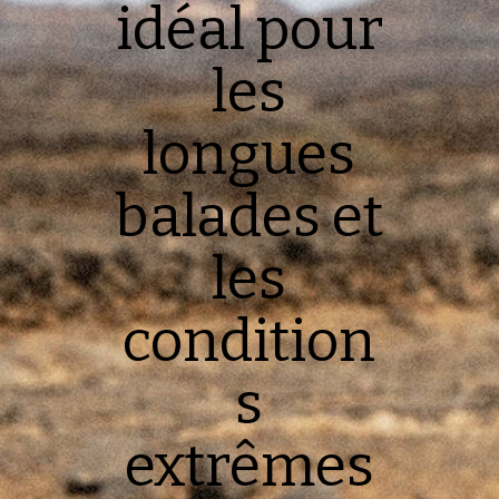
idéal pour
les
longues
balades et
les
condition
s
extrêmes