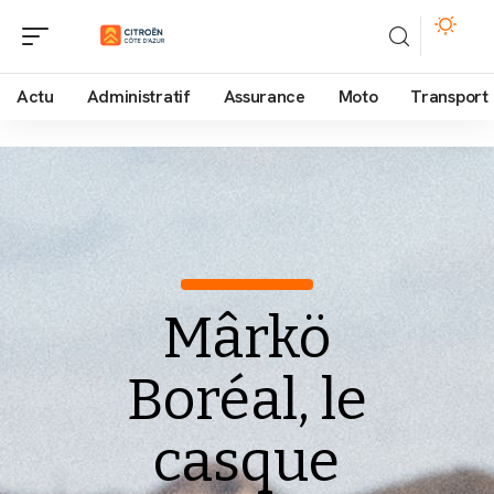
Actu
Administratif
Assurance
Moto
Transport
Mârkö
Boréal, le
casque