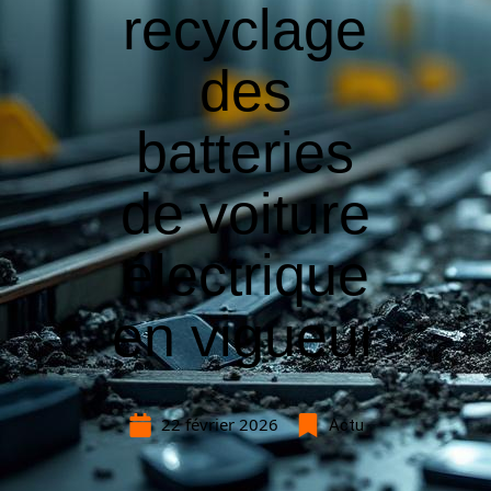
recyclage
des
batteries
de voiture
électrique
en vigueur
22 février 2026
Actu