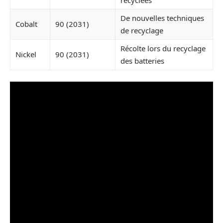
recyclées
De nouvelles techniques
Cobalt
90 (2031)
de recyclage
Récolte lors du recyclage
Nickel
90 (2031)
des batteries