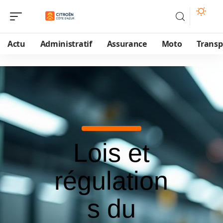
Actu
Administratif
Assurance
Moto
Transp
Lois et
régulation
s du