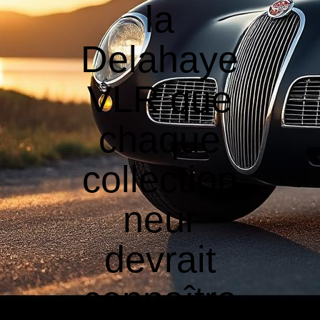
la
Delahaye
VLR que
chaque
collection
neur
devrait
connaître