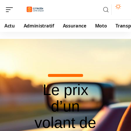
Actu
Administratif
Assurance
Moto
Transp
Le prix
d’un
volant de