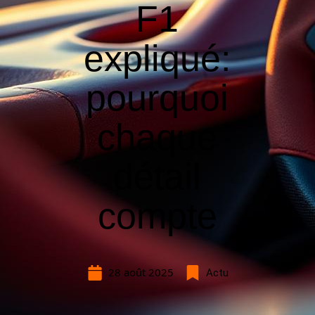
F1
expliqué:
pourquoi
chaque
détail
compte
28 août 2025
Actu