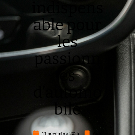
indispens
able pour
les
passionn
és
d’automo
bile
11 novembre 2025
Actu