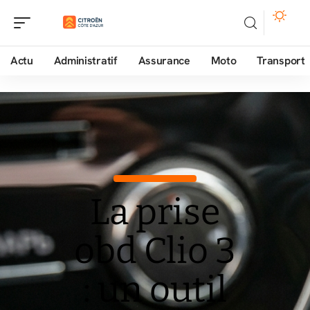
Actu
Administratif
Assurance
Moto
Transport
La prise
obd Clio 3
: un outil