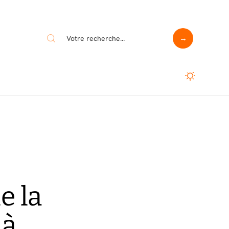
e la
 à