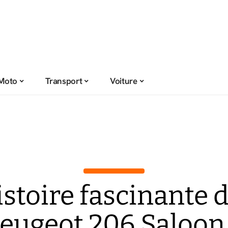
Moto
Transport
Voiture
istoire fascinante d
eugeot 206 Saloon