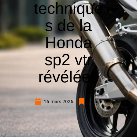
technique
s de la
Honda
sp2 vtr
révélées
16 mars 2026
Voiture