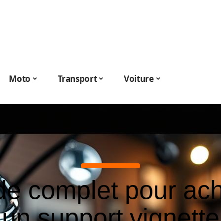
Moto
Transport
Voiture
de complet pour ach
un support vignette