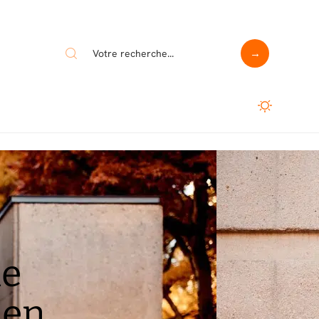
ne
 en