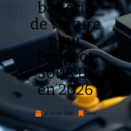
batterie
de voiture
pour
Peugeot
5008 III
en 2026
22 février 2026
Actu