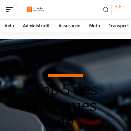
Actu
Administratif
Assurance
Moto
Transport
Top 5 des
marques
de