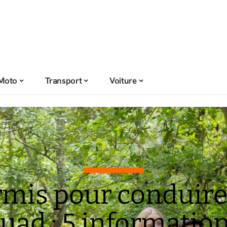
Moto
Transport
Voiture
rmis pour conduire
uad : 5 informatio