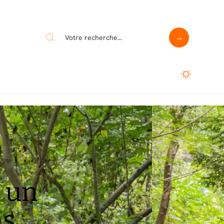
 un
ns