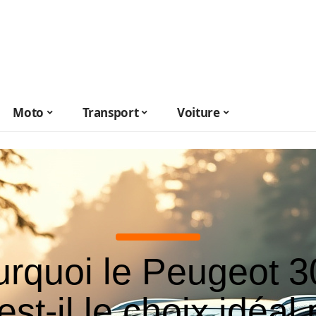
Moto
Transport
Voiture
rquoi le Peugeot 
est-il le choix idéal