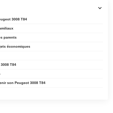
eugeot 3008 T84
amiliaux
es parents
ajets économiques
 3008 T84
s
tenir son Peugeot 3008 T84