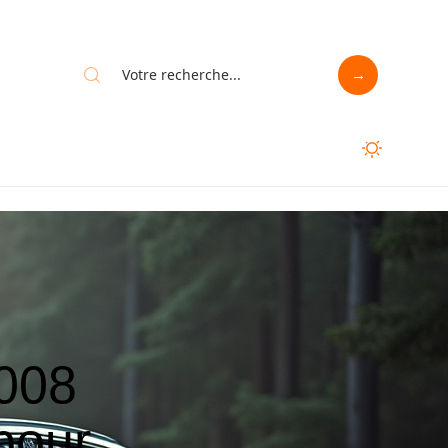
3008
 pour