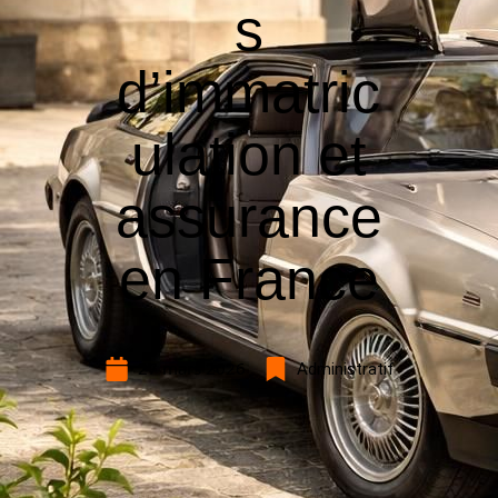
s
d’immatric
ulation et
assurance
en France
27 mars 2026
Administratif