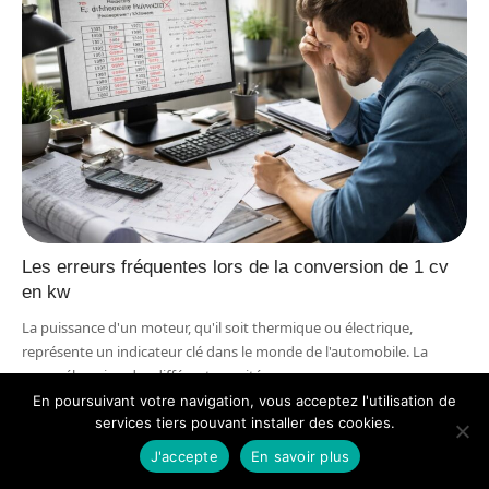
Les erreurs fréquentes lors de la conversion de 1 cv
en kw
La puissance d'un moteur, qu'il soit thermique ou électrique,
représente un indicateur clé dans le monde de l'automobile. La
compréhension des différentes unités comme
…
En poursuivant votre navigation, vous acceptez l'utilisation de
Actu
24 avril 2026
services tiers pouvant installer des cookies.
J'accepte
En savoir plus